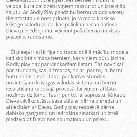
Dieva klātbūtni. Vienīgais, kas bērniem trūkst, ir
valoda, kura palīdzētu viņiem raksturot un izteikt šo
sajūtu. Ar Godly Play palīdzību bērnu valoda varētu
tikt attīstīta un nostiprināta, jo tā māca klasisko
kristīgo valodu veidā, kas palielina bērna patieso
Dieva pieredzējumu, veicinot paša bērna un visas
pasaules radošumu.
Šī pieeja ir atšķirīga no tradicionālā mācību modeļa,
kad skolotājs māca bērniem, kas viņiem būtu jāzina.
Godly play nav par vienkāršām lietām. Tas nav tikai
par stundām, kas jāizmācās, ne arī par to, lai bērni
būtu nodarbināti. Tas ir par katras stundas
novietošanu kristīgās valodas sistēmā un bērnu
iesaistīšanu radošajā procesā, lai viņiem atklātu
nozīmes dziļumu. Tas ir par to, lai saprastu, kā katrs
Dieva cilvēku stāsts sasaistās ar bērna pieredzi un
attiecībām ar Dievu. Godly play respektē bērna
dabisko garīgumu un iedrošina zinātkāri un iztēli,
piedzīvojot Dieva noslēpumainību un prieku.