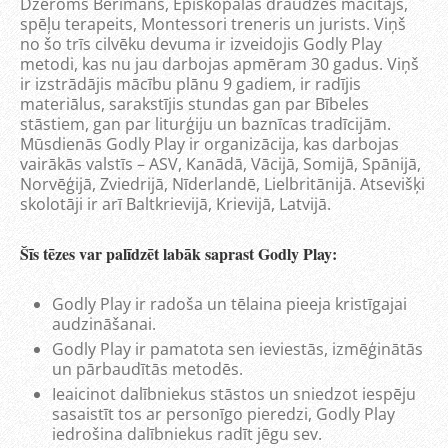
Džeroms Berimans, Episkopālās draudzes mācītājs,
spēļu terapeits, Montessori treneris un jurists. Viņš
no šo trīs cilvēku devuma ir izveidojis Godly Play
metodi, kas nu jau darbojas apmēram 30 gadus. Viņš
ir izstrādājis mācību plānu 9 gadiem, ir radījis
materiālus, sarakstījis stundas gan par Bībeles
stāstiem, gan par liturģiju un baznīcas tradīcijām.
Mūsdienās Godly Play ir organizācija, kas darbojas
vairākās valstīs – ASV, Kanādā, Vācijā, Somijā, Spānijā,
Norvēģijā, Zviedrijā, Nīderlandē, Lielbritānijā. Atsevišķi
skolotāji ir arī Baltkrievijā, Krievijā, Latvijā.
Šīs tēzes var palīdzēt labāk saprast Godly Play:
Godly Play ir radoša un tēlaina pieeja kristīgajai
audzināšanai.
Godly Play ir pamatota sen ieviestās, izmēģinātās
un pārbaudītās metodēs.
Ieaicinot dalībniekus stāstos un sniedzot iespēju
sasaistīt tos ar personīgo pieredzi, Godly Play
iedrošina dalībniekus radīt jēgu sev.