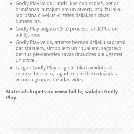
Godly Play veids ir tāds, kas nepiespiež, bet ar
brīnīšanās jautājumiem un atvērtu atbilžu laiku
iedrošina cilvēkus virzīties dziļākās ticības
dimensijās.
Godly Play augstu vērtē procesu, atklātību un
atklājumus.
Godly Play veids, attīstot bērnos dziļāku sapratni
par stāstiem, simboliem un rituāliem, sagatavo
bērnus pievienoties savas draudzes pielūgsmei
un dzīvei.
Lai gan Godly Play oriģināli tika izveidots kā
resurss bērniem, tagad to plaši lieto dažādās
vecuma grupās dažādās vidēs.
Materiāls kopēts no www.bdl.lv, sadaļas Godly
Play.