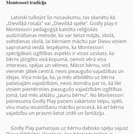
Montessori tradīcija
Latviski tulkojot šo nosaukumu, tas skanētu kā
„Dievišķā rotaļa” vai „Dievišķā spēle”. Godly play ir
Montessori pedagoģijā balstīta reliģiskās
audzināšanas metode, ko var lietot mājās, skolā,
svētdienas skolā, lai bērniem mācītu par Dievu viņiem
saprotamā veidā. Iespējams, ka Montessori
spēcīgākais izglītības aspekts ir viņas uzskats, ka
bērns jāizglīto visā kopumā, ņemot vērā viņa
intereses, spējas un vēlmes. Mācot bērnu, viņš
vienmēr jāliek centrā, nevis pieaugušo vajadzības un
idejas. Viņa mācīja, ka, ja mēs atbildētu uz bērna
patiesajām vajadzībām, nevis domātu par to, kā likt
viņiem piemēroties pieaugušo vajadzībām izglītības
jomā, tad mēs atklātu „jaunu bērnu”. No Montessori
pienesuma Godly Play paņem sakārtoto telpu, spēli,
visu maņu iesaistīšanu mācību procesā, kā arī bērna
vajadzību un prasmi lietot iztēli un fantāziju.
Godly Play pamatojas uz bērnu dabisko spēju sajust