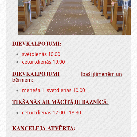
DIEVKALPOJUMI:
svētdienās 10.00
ceturtdienās 19.00
DIEVKALPOJUMI
īpaši ģimenēm un
bērniem:
mēneša 1. svētdienās 10.00
TIKŠANĀS AR MĀCĪTĀJU BAZNĪCĀ
:
ceturtdienās 17.00 - 18.30
KANCELEJA ATVĒRTA
: