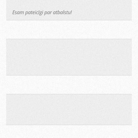
Esam pateicīgi par atbalstu!