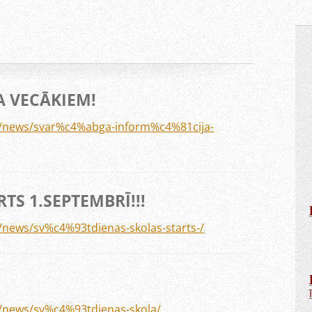
A VECĀKIEM!
lv/news/svar%c4%abga-inform%c4%81cija-
RTS 1.SEPTEMBRĪ!!!
v/news/sv%c4%93tdienas-skolas-starts-/
v/news/sv%c4%93tdienas-skola/