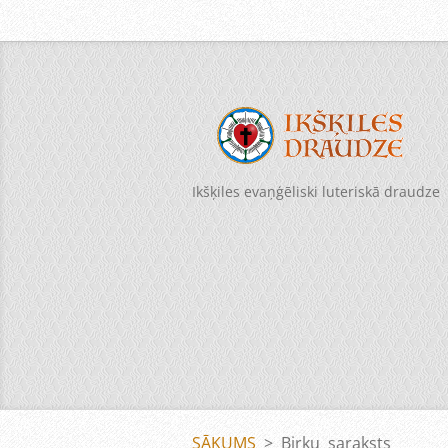
Ikšķiles evaņģēliski luteriskā draudze
SĀKUMS
>
Birku saraksts