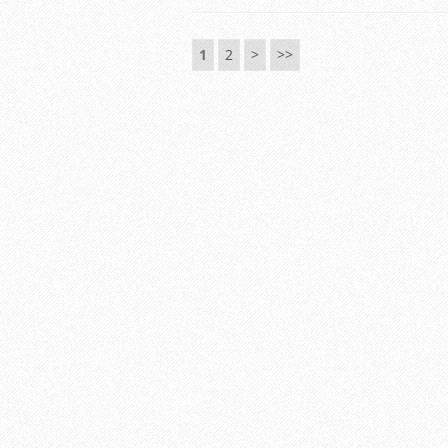
1
2
>
>>