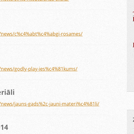
.lv/news/c%c4%abt%c4%abgi-rosames/
lv/news/godly-play-ies%c4%81kums/
riāli
v/news/jauns-gads%2c-jauni-materi%c4%81li/
014