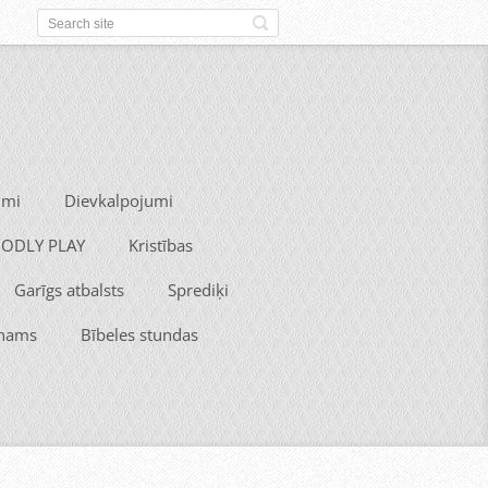
umi
Dievkalpojumi
 GODLY PLAY
Kristības
Garīgs atbalsts
Sprediķi
 nams
Bībeles stundas