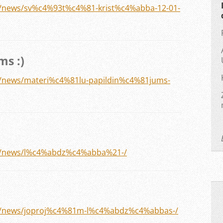
lv/news/sv%c4%93t%c4%81-krist%c4%abba-12-01-
ms :)
lv/news/materi%c4%81lu-papildin%c4%81jums-
.lv/news/l%c4%abdz%c4%abba%21-/
.lv/news/joproj%c4%81m-l%c4%abdz%c4%abbas-/