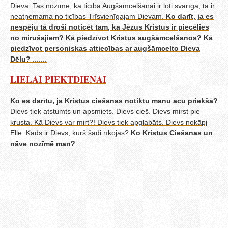
Dievā. Tas nozīmē, ka ticība Augšāmcelšanai ir ļoti svarīga, tā ir
neatņemama no ticības Trīsvienīgajam Dievam.
Ko darīt, ja es
nespēju tā droši noticēt tam, ka Jēzus Kristus ir piecēlies
no mirušajiem? Kā piedzīvot Kristus augšāmcelšanos? Kā
piedzīvot personiskas attiecības ar augšāmcelto Dieva
Dēlu?
.......
LIELAI PIEKTDIENAI
Ko es darītu, ja Kristus ciešanas notiktu manu acu priekšā?
Dievs tiek atstumts un apsmiets. Dievs cieš. Dievs mirst pie
krusta. Kā Dievs var mirt?! Dievs tiek apglabāts. Dievs nokāpj
Ellē. Kāds ir Dievs, kurš šādi rīkojas?
Ko Kristus Ciešanas un
nāve nozīmē man?
.....