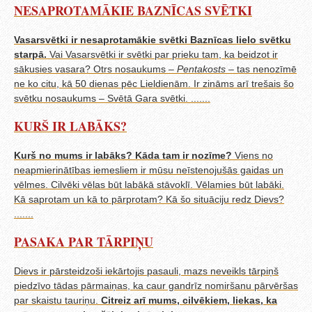
NESAPROTAMĀKIE BAZNĪCAS SVĒTKI
Vasarsvētki ir nesaprotamākie svētki Baznīcas lielo svētku
starpā.
Vai Vasarsvētki ir svētki par prieku tam, ka beidzot ir
sākusies vasara? Otrs nosaukums –
Pentakosts
– tas nenozīmē
ne ko citu, kā 50 dienas pēc Lieldienām. Ir zināms arī trešais šo
svētku nosaukums – Svētā Gara svētki. .......
KURŠ IR LABĀKS?
Kurš no mums ir labāks? Kāda tam ir nozīme?
Viens no
neapmierinātības iemesliem ir mūsu neīstenojušās gaidas un
vēlmes. Cilvēki vēlas būt labākā stāvoklī. Vēlamies būt labāki.
Kā saprotam un kā to pārprotam? Kā šo situāciju redz Dievs?
.......
PASAKA PAR TĀRPIŅU
Dievs ir pārsteidzoši iekārtojis pasauli, mazs neveikls tārpiņš
piedzīvo tādas pārmaiņas, ka caur gandrīz nomiršanu pārvēršas
par skaistu tauriņu.
Citreiz arī mums, cilvēkiem, liekas, ka