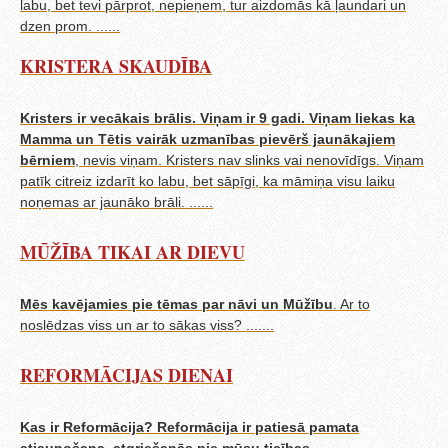
labu, bet tevi pārprot, nepieņem, tur aizdomās kā ļaundari un
dzen prom. ......
KRISTERA SKAUDĪBA
Kristers ir vecākais brālis. Viņam ir 9 gadi. Viņam liekas ka
Mamma un Tētis vairāk uzmanības pievērš jaunākajiem
bērniem
, nevis viņam. Kristers nav slinks vai nenovīdīgs. Viņam
patīk citreiz izdarīt ko labu, bet sāpīgi, ka māmiņa visu laiku
noņemas ar jaunāko brāli. ......
MŪŽĪBA TIKAI AR DIEVU
Mēs kavējamies pie tēmas
par nāvi un Mūžību
. Ar to
noslēdzas viss un ar to sākas viss? .......
REFORMĀCIJAS DIENAI
Kas ir Reformācija? Reformācija ir patiesā pamata